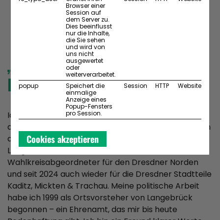
Browser einer
Session auf
dem Server zu.
ÜBER MICH
Dies beeinflusst
nur die Inhalte,
die Sie sehen
und wird von
uns nicht
„POLITIKER MIT
ausgewertet
oder
weiterverarbeitet.
BODENHAFTUNG“
popup
Speichert die
Session
HTTP
Website
einmalige
Anzeige eines
Popup-Fensters
pro Session.
Ich bin Christian Hartmann, 51 Jahre alt,
ausgebildeter Polizeibeamter, verheiratet, Vater von
Cookies akzeptieren
drei Kindern und lebe mit meiner Familie in Dresden-
Langebrück. Seit 2009 bin ich Ihr
Wahlkreisabgeordneter für den Dresdner Norden
und seit 2024 auch wieder für die Dresdner Stadtteile
Kaditz, Mickten & Trachau. Meine politische Arbeit
habe ich 1999 als Ortsvorsteher von Langebrück
begonnen – ein Ehrenamt, das mir bis heute