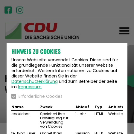
HINWEIS ZU COOKIES
Christian
Unsere Webseite verwendet Cookies. Diese sind für
Hartmann
die grundlegende Funktionalität unserer Website
erforderlich. Weitere Informationen zu Cookies auf
Heimat braucht
dieser Website finden Sie in der
Ihr Abgeordneter für den
Datenschutzerklärung
und zum Betreiber der Seite
Dresdner Norden und die
Verlässlichkeit.
im
Impressum
.
Stadtteile Kaditz, Mickten
Erforderliche Cookies
und Trachau.
Wahlkreis 40
Name
Zweck
Ablauf
Typ
Anbieter
cookiebar
Speichert Ihre
1 Jahr
HTML
Website
Einwilligung zur
Verwendung
von Cookies
fe_typo_user
Ordnet Ihren
Session
HTTP
Website