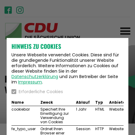
HINWEIS ZU COOKIES
Unsere Webseite verwendet Cookies. Diese sind für
Christian
die grundlegende Funktionalität unserer Website
Hartmann
erforderlich. Weitere Informationen zu Cookies auf
dieser Website finden Sie in der
Heimat braucht
Datenschutzerklärung
und zum Betreiber der Seite
Ihr Abgeordneter für den
im
Impressum
.
Dresdner Norden und die
Verlässlichkeit.
Erforderliche Cookies
Stadtteile Kaditz, Mickten
und Trachau.
Name
Zweck
Ablauf
Typ
Anbieter
Wahlkreis 40
cookiebar
Speichert Ihre
1 Jahr
HTML
Website
Einwilligung zur
Verwendung
von Cookies
fe_typo_user
Ordnet Ihren
Session
HTTP
Website
Browser einer