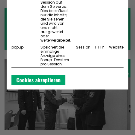
Session auf
dem Server zu.
Dies beeinflusst
JAHRESHAUPTVERSAMMLUNG
nur die Inhalte,
die Sie sehen
und wird von
DER JUGENDFEUERWEHR
uns nicht
ausgewertet
oder
LANGEBRÜCK
weiterverarbeitet.
popup
Speichert die
Session
HTTP
Website
einmalige
Anzeige eines
Popup-Fensters
07
pro Session.
MÄR 2018
Cookies akzeptieren