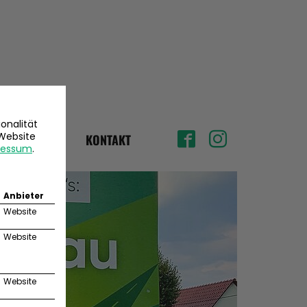
onalität
 Website
TERMINE
KONTAKT
ressum
.
Anbieter
Website
Website
Website