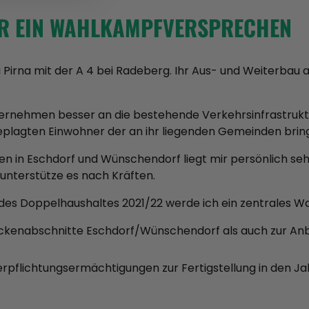
NUR EIN WAHLKAMPFVERSPRECHEN
i Pirna mit der A 4 bei Radeberg. Ihr Aus- und Weiterbau 
Unternehmen besser an die bestehende Verkehrsinfrastruktu
geplagten Einwohner der an ihr liegenden Gemeinden brin
 in Eschdorf und Wünschendorf liegt mir persönlich sehr
unterstütze es nach Kräften.
es Doppelhaushaltes 2021/22 werde ich ein zentrales Wa
eckenabschnitte Eschdorf/Wünschendorf als auch zur Anbi
rpflichtungsermächtigungen zur Fertigstellung in den J