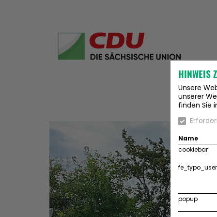
HINWEIS 
Unsere Webs
unserer Web
finden Sie 
Erforder
Name
cookiebar
fe_typo_user
popup