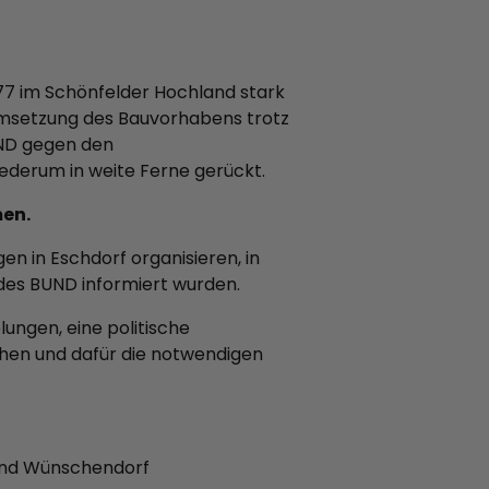
77 im Schönfelder Hochland stark
Umsetzung des Bauvorhabens trotz
UND gegen den
ederum in weite Ferne gerückt.
men.
 in Eschdorf organisieren, in
des BUND informiert wurden.
lungen, eine politische
chen und dafür die notwendigen
 und Wünschendorf