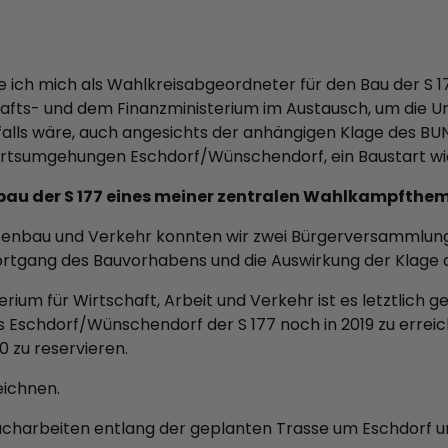
 ich mich als Wahlkreisabgeordneter für den Bau der S 1
afts- und dem Finanzministerium im Austausch, um die 
nfalls wäre, auch angesichts der anhängigen Klage des B
Ortsumgehungen Eschdorf/Wünschendorf, ein Baustart wi
bau der S 177 eines meiner zentralen Wahlkampfthe
bau und Verkehr konnten wir zwei Bürgerversammlungen
rtgang des Bauvorhabens und die Auswirkung der Klage 
ium für Wirtschaft, Arbeit und Verkehr ist es letztlich ge
 Eschdorf/Wünschendorf der S 177 noch in 2019 zu errei
0 zu reservieren.
eichnen.
rucharbeiten entlang der geplanten Trasse um Eschdorf