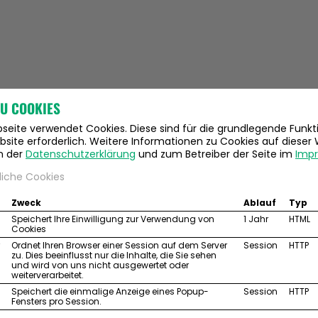
ZU COOKIES
eite verwendet Cookies. Diese sind für die grundlegende Funkti
site erforderlich. Weitere Informationen zu Cookies auf dieser
ÜBER MICH
POLITISCHE THEMEN
MEINE ARBEIT
in der
Datenschutzerklärung
und zum Betreiber der Seite im
Imp
liche Cookies
Zweck
Ablauf
Typ
Speichert Ihre Einwilligung zur Verwendung von
1 Jahr
HTML
Cookies
Ordnet Ihren Browser einer Session auf dem Server
Session
HTTP
zu. Dies beeinflusst nur die Inhalte, die Sie sehen
und wird von uns nicht ausgewertet oder
weiterverarbeitet.
Speichert die einmalige Anzeige eines Popup-
Session
HTTP
Fensters pro Session.